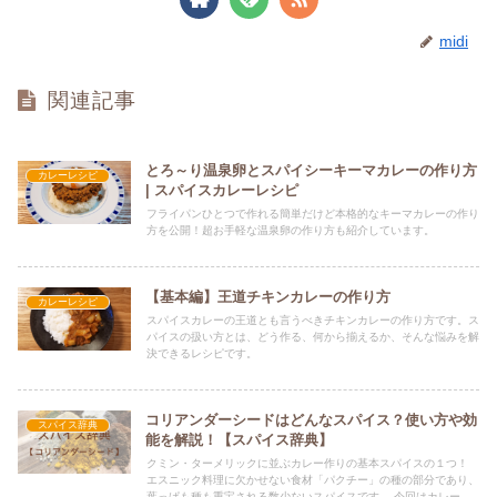
midi
関連記事
とろ～り温泉卵とスパイシーキーマカレーの作り方
カレーレシピ
| スパイスカレーレシピ
フライパンひとつで作れる簡単だけど本格的なキーマカレーの作り
方を公開！超お手軽な温泉卵の作り方も紹介しています。
【基本編】王道チキンカレーの作り方
カレーレシピ
スパイスカレーの王道とも言うべきチキンカレーの作り方です。ス
パイスの扱い方とは、どう作る、何から揃えるか、そんな悩みを解
決できるレシピです。
コリアンダーシードはどんなスパイス？使い方や効
スパイス辞典
能を解説！【スパイス辞典】
クミン・ターメリックに並ぶカレー作りの基本スパイスの１つ！
エスニック料理に欠かせない食材「パクチー」の種の部分であり、
葉っぱも種も重宝される数少ないスパイスです。 今回はカレー作