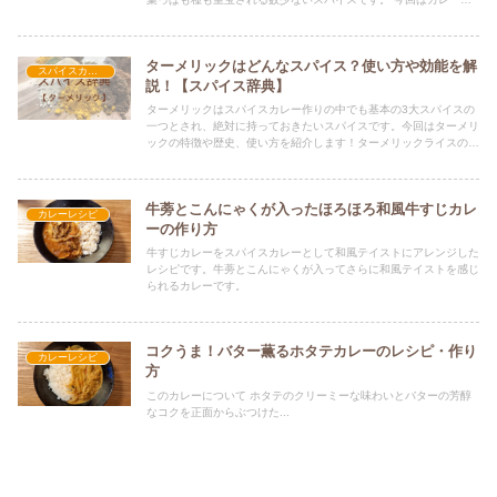
りには欠かせない「コリアンダーシード」を紹介します。
ターメリックはどんなスパイス？使い方や効能を解
スパイスカレー
説！【スパイス辞典】
ターメリックはスパイスカレー作りの中でも基本の3大スパイスの
一つとされ、絶対に持っておきたいスパイスです。今回はターメリ
ックの特徴や歴史、使い方を紹介します！ターメリックライスのレ
シピも掲載しています。
牛蒡とこんにゃくが入ったほろほろ和風牛すじカレ
カレーレシピ
ーの作り方
牛すじカレーをスパイスカレーとして和風テイストにアレンジした
レシピです。牛蒡とこんにゃくが入ってさらに和風テイストを感じ
られるカレーです。
コクうま！バター薫るホタテカレーのレシピ・作り
カレーレシピ
方
このカレーについて ホタテのクリーミーな味わいとバターの芳醇
なコクを正面からぶつけた...