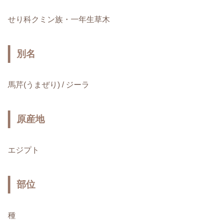
せり科クミン族・一年生草木
別名
馬芹(うまぜり) / ジーラ
原産地
エジプト
部位
種