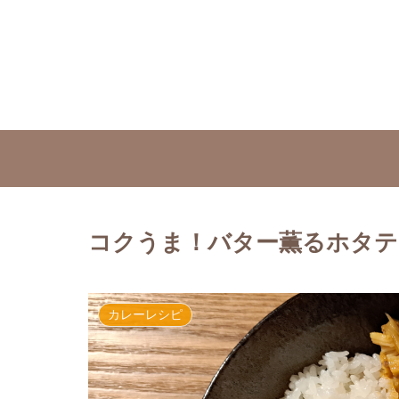
コクうま！バター薫るホタテ
カレーレシピ