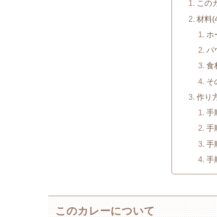
この
材料(
ホ
パ
食
そ
作り
手
手
手
手
このカレーについて