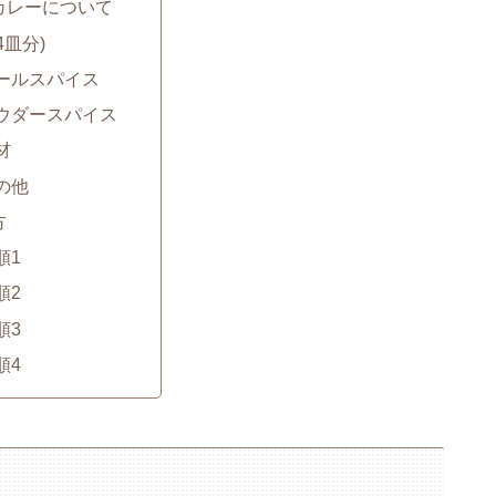
カレーについて
4皿分)
ールスパイス
ウダースパイス
材
の他
方
順1
順2
順3
順4